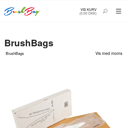
VIS KURV
(0,00 DKK)
BrushBags
Vis med moms
BrushBags