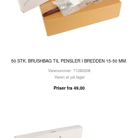
50 STK. BRUSHBAG TIL PENSLER I BREDDEN 15-50 MM.
BRUSHBAGS
Varenummer: 71280208
Varen er på lager
SE HVORDAN
KØB HER
Priser fra
49,00
KONTAKT / DEMO
KURV
FORSIDE
VILKÅR