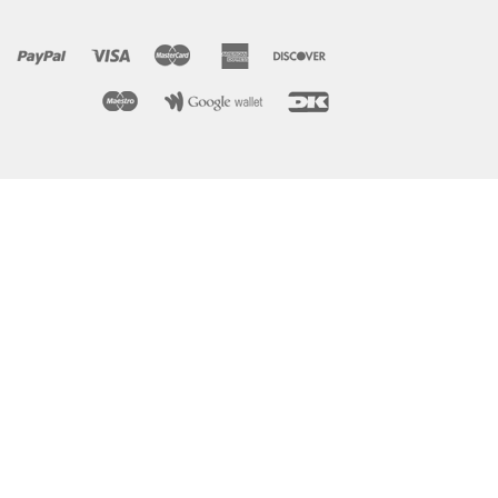
BRUSHBAGS
SE HVORDAN
KØB HER
KONTAKT / DEMO
KURV
FORSIDE
VILKÅR