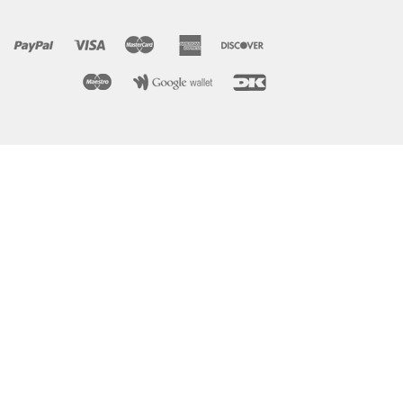
BRUSHBAGS
SE HVORDAN
KØB HER
KONTAKT / DEMO
KURV
FORSIDE
VILKÅR